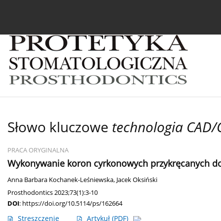
Bieżący numer
Archiwum
O czasopiśmie
In
Słowo kluczowe
technologia CAD
PRACA ORYGINALNA
Wykonywanie koron cyrkonowych przykręcanych d
Anna Barbara Kochanek-Leśniewska
,
Jacek Oksiński
Prosthodontics 2023;73(1):3-10
DOI
:
https://doi.org/10.5114/ps/162664
Streszczenie
Artykuł
(PDF)