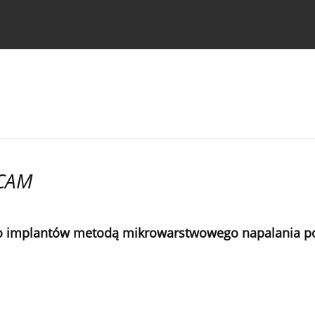
strukcje dla autorów
/CAM
o implantów metodą mikrowarstwowego napalania p