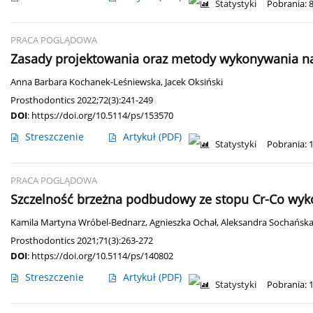
Statystyki
Pobrania: 
PRACA POGLĄDOWA
Zasady projektowania oraz metody wykonywania na
Anna Barbara Kochanek-Leśniewska
,
Jacek Oksiński
Prosthodontics 2022;72(3):241-249
DOI
:
https://doi.org/10.5114/ps/153570
Streszczenie
Artykuł
(PDF)
Statystyki
Pobrania: 
PRACA POGLĄDOWA
Szczelność brzeżna podbudowy ze stopu Cr-Co wyko
Kamila Martyna Wróbel-Bednarz
,
Agnieszka Ochał
,
Aleksandra Sochańsk
Prosthodontics 2021;71(3):263-272
DOI
:
https://doi.org/10.5114/ps/140802
Streszczenie
Artykuł
(PDF)
Statystyki
Pobrania: 