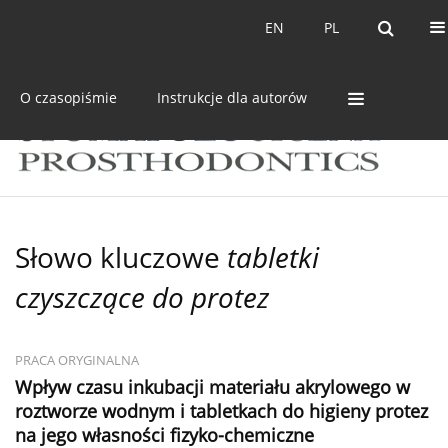
Bieżący numer
Archiwum
EN
PL
EN
PL
O czasopiśmie
Instrukcje dla autorów
Słowo kluczowe
tabletki
czyszczące do protez
PRACA ORYGINALNA
Wpływ czasu inkubacji materiału akrylowego w
roztworze wodnym i tabletkach do higieny protez
na jego własności fizyko-chemiczne