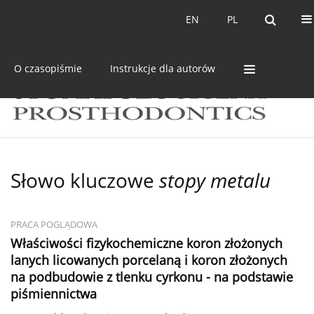
Bieżący numer
Archiwum
EN
PL
EN
PL
O czasopiśmie
Instrukcje dla autorów
Słowo kluczowe
stopy metalu
PRACA POGLĄDOWA
Właściwości fizykochemiczne koron złożonych
lanych licowanych porcelaną i koron złożonych
na podbudowie z tlenku cyrkonu - na podstawie
piśmiennictwa