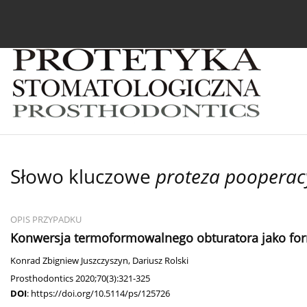
Bieżący numer
Archiwum
O czasopiśmie
In
Słowo kluczowe
proteza pooperac
OPIS PRZYPADKU
Konwersja termoformowalnego obturatora jako for
Konrad Zbigniew Juszczyszyn
,
Dariusz Rolski
Prosthodontics 2020;70(3):321-325
DOI
:
https://doi.org/10.5114/ps/125726