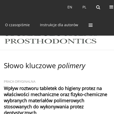
Bieżący numer
Archiwum
EN
PL
EN
PL
O czasopiśmie
Instrukcje dla autorów
Słowo kluczowe
polimery
PRACA ORYGINALNA
Wpływ roztworu tabletek do higieny protez na
właściwości mechaniczne oraz fizyko-chemiczne
wybranych materiałów polimerowych
stosowanych do wykonywania protez
dentystycznych