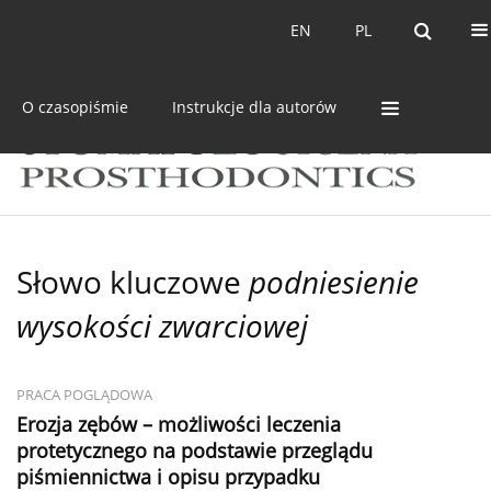
Bieżący numer
Archiwum
EN
PL
EN
PL
O czasopiśmie
Instrukcje dla autorów
Słowo kluczowe
podniesienie
wysokości zwarciowej
PRACA POGLĄDOWA
Erozja zębów – możliwości leczenia
protetycznego na podstawie przeglądu
piśmiennictwa i opisu przypadku