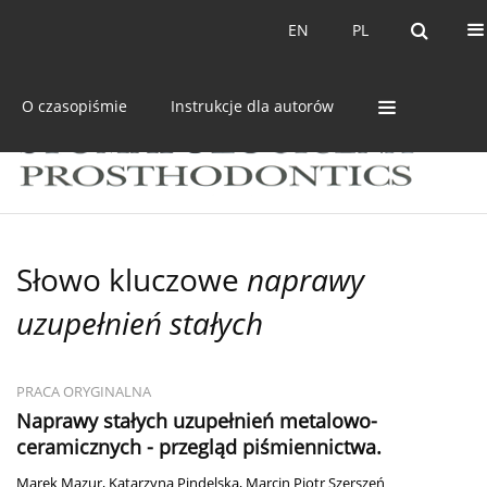
Bieżący numer
Archiwum
EN
PL
EN
PL
O czasopiśmie
Instrukcje dla autorów
Słowo kluczowe
naprawy
uzupełnień stałych
PRACA ORYGINALNA
Naprawy stałych uzupełnień metalowo-
ceramicznych - przegląd piśmiennictwa.
Marek Mazur
,
Katarzyna Pindelska
,
Marcin Piotr Szerszeń