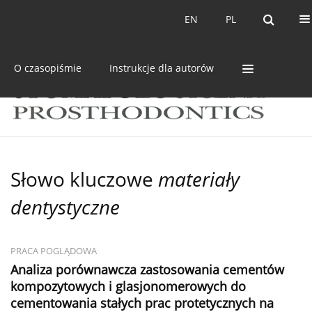
Bieżący numer
Archiwum
EN
PL
EN
PL
O czasopiśmie
Instrukcje dla autorów
Słowo kluczowe
materiały
dentystyczne
PRACA POGLĄDOWA
Analiza porównawcza zastosowania cementów
kompozytowych i glasjonomerowych do
cementowania stałych prac protetycznych na