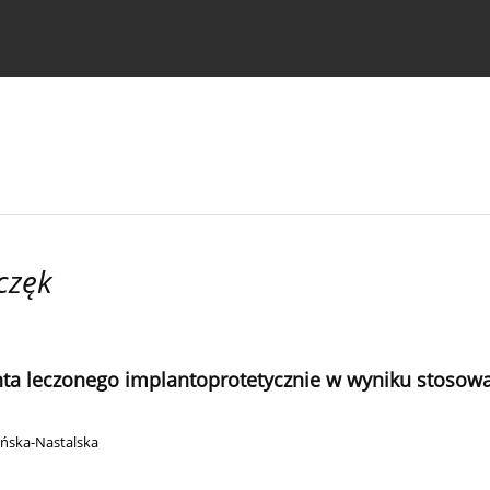
strukcje dla autorów
częk
nta leczonego implantoprotetycznie w wyniku stosowa
ińska-Nastalska