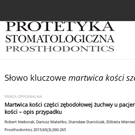
Bieżący numer
Archiwum
O czasopiśmie
In
Słowo kluczowe
martwica kości sz
PRACA ORYGINALNA
Martwica kości części zębodołowej żuchwy u pacje
kości – opis przypadku
Robert Nieborak
,
Dariusz Mateńko
,
Stanisław Starościak
,
Elżbieta Mierzw
Prosthodontics 2015;65(3):260-265