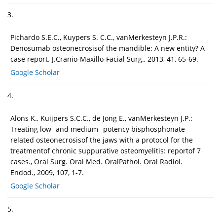
3.
Pichardo S.E.C., Kuypers S. C.C., vanMerkesteyn J.P.R.:
Denosumab osteonecrosisof the mandible: A new entity? A
case report. J.Cranio-Maxillo-Facial Surg., 2013, 41, 65-69.
Google Scholar
4.
Alons K., Kuijpers S.C.C., de Jong E., vanMerkesteyn J.P.:
Treating low- and medium--potency bisphosphonate–
related osteonecrosisof the jaws with a protocol for the
treatmentof chronic suppurative osteomyelitis: reportof 7
cases., Oral Surg. Oral Med. OralPathol. Oral Radiol.
Endod., 2009, 107, 1-7.
Google Scholar
5.