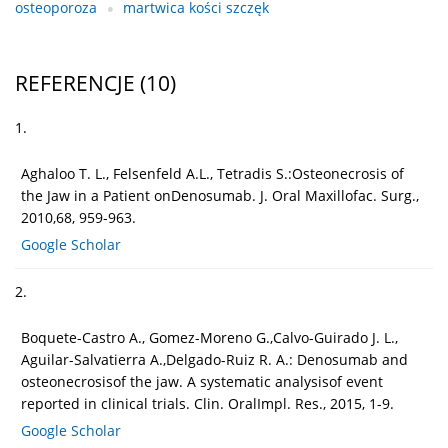
osteoporoza
martwica kości szczęk
REFERENCJE
(10)
1.
Aghaloo T. L., Felsenfeld A.L., Tetradis S.:Osteonecrosis of
the Jaw in a Patient onDenosumab. J. Oral Maxillofac. Surg.,
2010,68, 959-963.
Google Scholar
2.
Boquete-Castro A., Gomez-Moreno G.,Calvo-Guirado J. L.,
Aguilar-Salvatierra A.,Delgado-Ruiz R. A.: Denosumab and
osteonecrosisof the jaw. A systematic analysisof event
reported in clinical trials. Clin. OralImpl. Res., 2015, 1-9.
Google Scholar