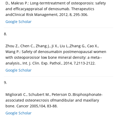
D., Makras P.: Long-termtreatment of osteoporosis: safety
and efficacyappraisal of denosumab. Therapeutics
andClinical Risk Management, 2012, 8, 295-306.
Google Scholar
8.
Zhou Z., Chen C., Zhang J., Ji X., Liu L.,Zhang G., Cao X.,
Wang P.: Safety of denosumabin postmenopausal women
with osteoporosisor low bone mineral density: a meta--
analysis., Int. J. Clin. Exp. Pathol., 2014, 7,2113-2122.
Google Scholar
9.
Migliorati C., Schubert M., Peterson D.:Bisphosphonate-
associated osteonecrosis ofmandibular and maxillary
bone. Cancer 2005,104, 83-88.
Google Scholar