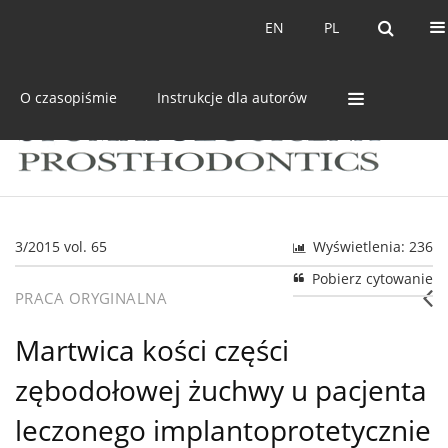
Bieżący numer
Archiwum
EN
PL
EN
PL
O czasopiśmie
Instrukcje dla autorów
3/2015 vol. 65
Wyświetlenia: 236
Pobierz cytowanie
PRACA ORYGINALNA
Martwica kości części
zębodołowej żuchwy u pacjenta
leczonego implantoprotetycznie