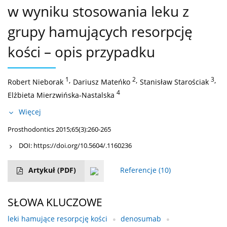
w wyniku stosowania leku z
grupy hamujących resorpcję
kości – opis przypadku
1
,
2
,
3
,
Robert Nieborak
Dariusz Mateńko
Stanisław Starościak
4
Elżbieta Mierzwińska-Nastalska
Więcej
Prosthodontics 2015;65(3):260-265
DOI:
https://doi.org/10.5604/.1160236
Artykuł
(PDF)
Referencje
(10)
SŁOWA KLUCZOWE
leki hamujące resorpcję kości
denosumab