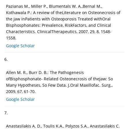
Pazianas M., Miller P., Blumentals W. A.,Bernal M.,
Kothawala P.: A review of theLiterature on Osteonecrosis of
the Jaw inPatients with Osteoporosis Treated withOral
Bisphosphonates: Prevalence, RiskFactors, and Clinical
Characteristics. ClinicalTherapeutics, 2007, 29, 8, 1548-
1558.
Google Scholar
6.
Allen M. R., Burr D. B.: The Pathogenesis
ofBisphosphonate- Related Osteonecrosis of theJaw: So
Many Hypotheses, So Few Data. J.Oral Maxillofac. Surg.,
2009, 67, 61-70.
Google Scholar
7.
Anastasilakis A. D., Toulis K.A., Polyzos S.A., Anastasilakis C.