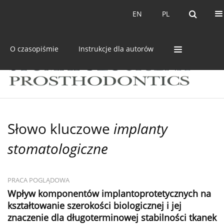
Bieżący numer
Archiwum
EN
PL
EN
PL
O czasopiśmie
Instrukcje dla autorów
Słowo kluczowe
implanty
stomatologiczne
PRACA POGLĄDOWA
Wpływ komponentów implantoprotetycznych na
kształtowanie szerokości biologicznej i jej
znaczenie dla długoterminowej stabilności tkanek