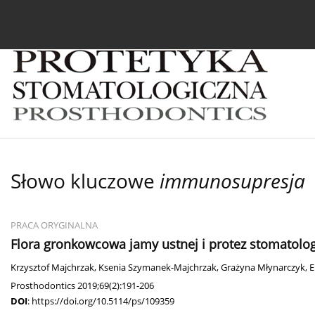
Bieżący numer
Archiwum
O czasopiśmie
In
Słowo kluczowe
immunosupresja
PRACA ORYGINALNA
Flora gronkowcowa jamy ustnej i protez stomatolog
Krzysztof Majchrzak
,
Ksenia Szymanek-Majchrzak
,
Grażyna Młynarczyk
,
E
Prosthodontics 2019;69(2):191-206
DOI
:
https://doi.org/10.5114/ps/109359