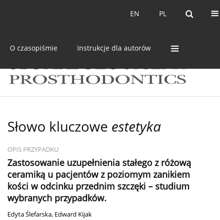
Bieżący numer
Archiwum
EN
PL
EN
PL
O czasopiśmie
Instrukcje dla autorów
Słowo kluczowe
estetyka
OPIS PRZYPADKU
Zastosowanie uzupełnienia stałego z różową
ceramiką u pacjentów z poziomym zanikiem
kości w odcinku przednim szczęki – studium
wybranych przypadków.
Edyta Ślefarska
,
Edward Kijak