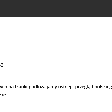
strukcje dla autorów
we
ch na tkanki podłoża jamy ustnej - przegląd polskie
ińska