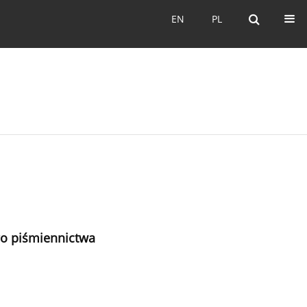
EN
PL
EN
PL
go piśmiennictwa