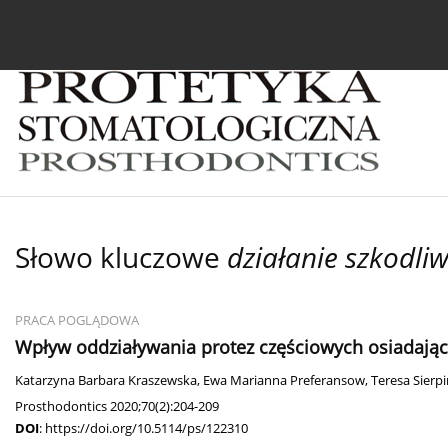
Bieżący numer
Archiwum
O czasopiśmie
In
Słowo kluczowe
działanie szkodli
PRACA POGLĄDOWA
Wpływ oddziaływania protez częściowych osiadający
Katarzyna Barbara Kraszewska
,
Ewa Marianna Preferansow
,
Teresa Sierp
Prosthodontics 2020;70(2):204-209
DOI
:
https://doi.org/10.5114/ps/122310