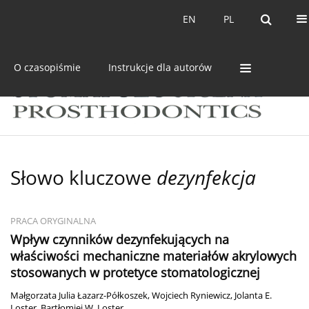
Bieżący numer
Archiwum
EN
PL
EN
PL
O czasopiśmie
Instrukcje dla autorów
Słowo kluczowe
dezynfekcja
PRACA ORYGINALNA
Wpływ czynników dezynfekujących na
właściwości mechaniczne materiałów akrylowych
stosowanych w protetyce stomatologicznej
Małgorzata Julia Łazarz-Półkoszek
,
Wojciech Ryniewicz
,
Jolanta E.
Loster
,
Bartłomiej W. Loster