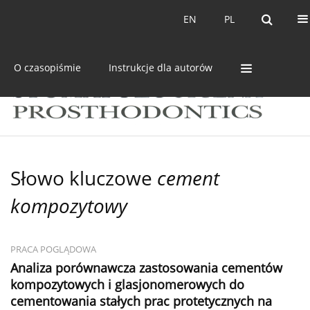
Bieżący numer
Archiwum
EN
PL
EN
PL
O czasopiśmie
Instrukcje dla autorów
Słowo kluczowe
cement
kompozytowy
PRACA POGLĄDOWA
Analiza porównawcza zastosowania cementów
kompozytowych i glasjonomerowych do
cementowania stałych prac protetycznych na