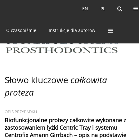
Bieżący numer
Archiwum
EN
PL
EN
PL
O czasopiśmie
Instrukcje dla autorów
Słowo kluczowe
całkowita
proteza
OPIS PRZYPADKU
Biofunkcjonalne protezy całkowite wykonane z
zastosowaniem łyżki Centric Tray i systemu
Centrofix Amann Girrbach – opis na podstawie