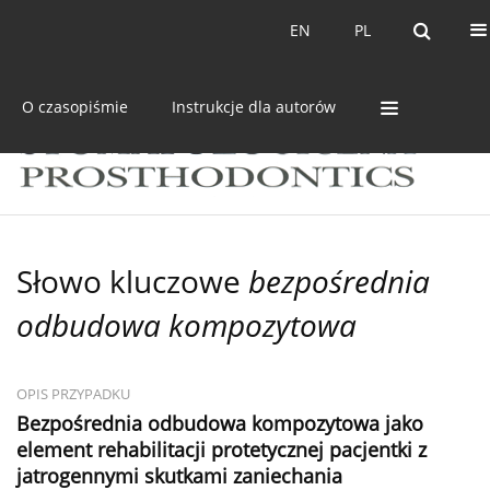
Bieżący numer
Archiwum
EN
PL
EN
PL
O czasopiśmie
Instrukcje dla autorów
Słowo kluczowe
bezpośrednia
odbudowa kompozytowa
OPIS PRZYPADKU
Bezpośrednia odbudowa kompozytowa jako
element rehabilitacji protetycznej pacjentki z
jatrogennymi skutkami zaniechania