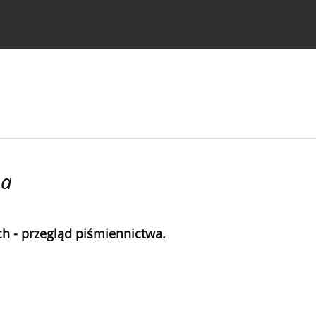
strukcje dla autorów
na
h - przegląd piśmiennictwa.