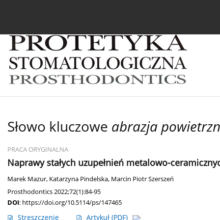
Bieżący numer
Archiwum
O czasopiśmie
In
Słowo kluczowe
abrazja powietrz
PRACA ORYGINALNA
Naprawy stałych uzupełnień metalowo-ceramicznyc
Marek Mazur
,
Katarzyna Pindelska
,
Marcin Piotr Szerszeń
Prosthodontics 2022;72(1):84-95
DOI
:
https://doi.org/10.5114/ps/147465
Streszczenie
Artykuł
(PDF)