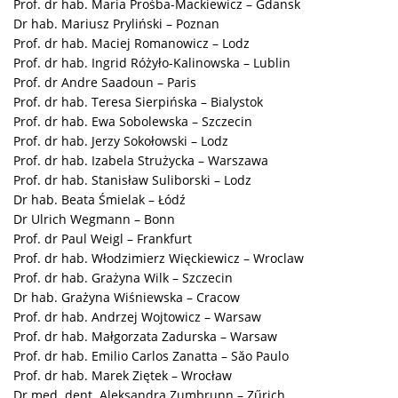
Prof. dr hab. Maria Prośba-Mackiewicz – Gdansk
Dr hab. Mariusz Pryliński – Poznan
Prof. dr hab. Maciej Romanowicz – Lodz
Prof. dr hab. Ingrid Różyło-Kalinowska – Lublin
Prof. dr Andre Saadoun – Paris
Prof. dr hab. Teresa Sierpińska – Bialystok
Prof. dr hab. Ewa Sobolewska – Szczecin
Prof. dr hab. Jerzy Sokołowski – Lodz
Prof. dr hab. Izabela Strużycka – Warszawa
Prof. dr hab. Stanisław Suliborski – Lodz
Dr hab. Beata Śmielak – Łódź
Dr Ulrich Wegmann – Bonn
Prof. dr Paul Weigl – Frankfurt
Prof. dr hab. Włodzimierz Więckiewicz – Wroclaw
Prof. dr hab. Grażyna Wilk – Szczecin
Dr hab. Grażyna Wiśniewska – Cracow
Prof. dr hab. Andrzej Wojtowicz – Warsaw
Prof. dr hab. Małgorzata Zadurska – Warsaw
Prof. dr hab. Emilio Carlos Zanatta – Săo Paulo
Prof. dr hab. Marek Ziętek – Wrocław
Dr med. dent. Aleksandra Zumbrunn – Zűrich