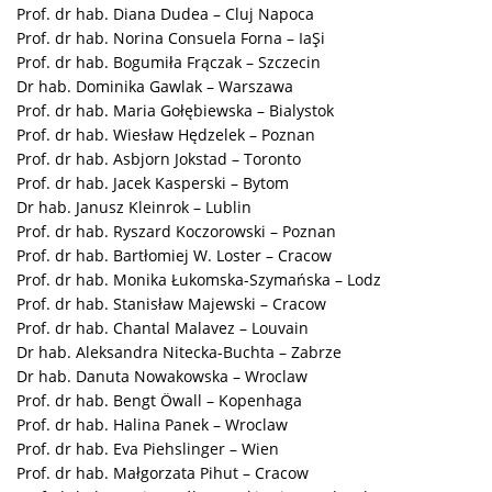
Prof. dr hab. Diana Dudea – Cluj Napoca
Prof. dr hab. Norina Consuela Forna – IaŞi
Prof. dr hab. Bogumiła Frączak – Szczecin
Dr hab. Dominika Gawlak – Warszawa
Prof. dr hab. Maria Gołębiewska – Bialystok
Prof. dr hab. Wiesław Hędzelek – Poznan
Prof. dr hab. Asbjorn Jokstad – Toronto
Prof. dr hab. Jacek Kasperski – Bytom
Dr hab. Janusz Kleinrok – Lublin
Prof. dr hab. Ryszard Koczorowski – Poznan
Prof. dr hab. Bartłomiej W. Loster – Cracow
Prof. dr hab. Monika Łukomska-Szymańska – Lodz
Prof. dr hab. Stanisław Majewski – Cracow
Prof. dr hab. Chantal Malavez – Louvain
Dr hab. Aleksandra Nitecka-Buchta – Zabrze
Dr hab. Danuta Nowakowska – Wroclaw
Prof. dr hab. Bengt Öwall – Kopenhaga
Prof. dr hab. Halina Panek – Wroclaw
Prof. dr hab. Eva Piehslinger – Wien
Prof. dr hab. Małgorzata Pihut – Cracow