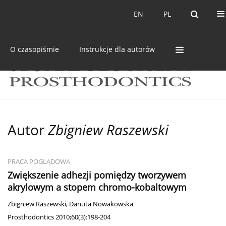
Bieżący numer
Archiwum
EN
PL
EN
PL
O czasopiśmie
Instrukcje dla autorów
Autor
Zbigniew Raszewski
PRACA POGLĄDOWA
Zwiększenie adhezji pomiędzy tworzywem
akrylowym a stopem chromo-kobaltowym
Zbigniew Raszewski
,
Danuta Nowakowska
Prosthodontics 2010;60(3):198-204