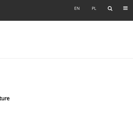
EN
PL
EN
PL
ture