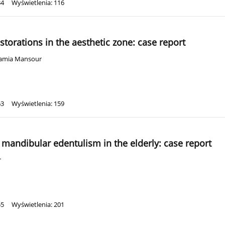
34
Wyświetlenia: 116
storations in the aesthetic zone: case report
amia Mansour
63
Wyświetlenia: 159
l mandibular edentulism in the elderly: case report
r
55
Wyświetlenia: 201