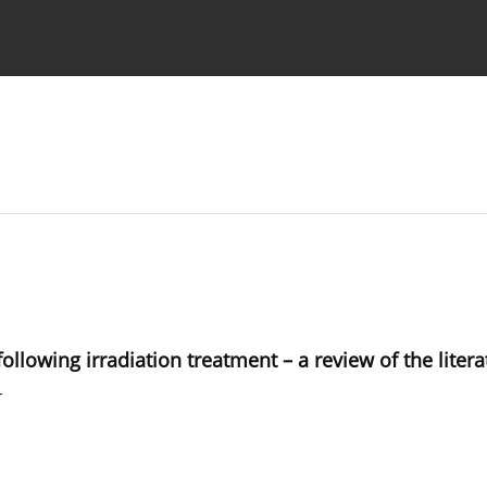
strukcje dla autorów
ollowing irradiation treatment – a review of the litera
r