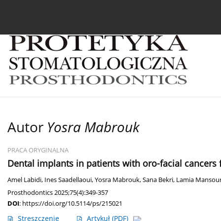
Bieżący numer
Archiwum
O czasopiśmie
In
Autor
Yosra Mabrouk
PRACA ORYGINALNA
Dental implants in patients with oro-facial cancers f
Amel Labidi
,
Ines Saadellaoui
,
Yosra Mabrouk
,
Sana Bekri
,
Lamia Mansou
Prosthodontics 2025;75(4):349-357
DOI
:
https://doi.org/10.5114/ps/215021
Streszczenie
Artykuł
(PDF)