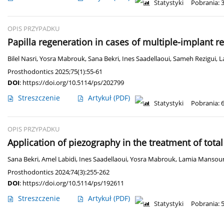
Statystyki
Pobrania: 
OPIS PRZYPADKU
Papilla regeneration in cases of multiple-implant re
Bilel Nasri
,
Yosra Mabrouk
,
Sana Bekri
,
Ines Saadellaoui
,
Sameh Rezigui
,
L
Prosthodontics 2025;75(1):55-61
DOI
:
https://doi.org/10.5114/ps/202799
Streszczenie
Artykuł
(PDF)
Statystyki
Pobrania: 
OPIS PRZYPADKU
Application of piezography in the treatment of tota
Sana Bekri
,
Amel Labidi
,
Ines Saadellaoui
,
Yosra Mabrouk
,
Lamia Mansou
Prosthodontics 2024;74(3):255-262
DOI
:
https://doi.org/10.5114/ps/192611
Streszczenie
Artykuł
(PDF)
Statystyki
Pobrania: 