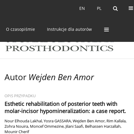
Bieżący numer
Archiwum
EN
PL
EN
PL
O czasopiśmie
Instrukcje dla autorów
Autor
Wejden Ben Amor
OPIS PRZYPADKU
Esthetic rehabilitation of posterior teeth with
molar-incisor hypomineralization: a case report.
Nour Elhouda Lakhal
,
Yosra GASSARA
,
Wejden Ben Amor
,
Rim Kallala
,
Zohra Nouira
,
Moncef Ommezine
,
Jilani Saafi
,
Belhassen Harzallah
,
Mounir Cherif