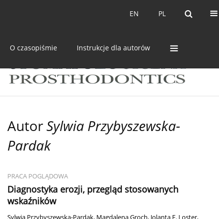
Bieżący numer
Archiwum
EN
PL
EN
PL
O czasopiśmie
Instrukcje dla autorów
Autor
Sylwia Przybyszewska-
Pardak
PRACA POGLĄDOWA
Diagnostyka erozji, przegląd stosowanych
wskaźników
Sylwia Przybyszewska-Pardak
,
Magdalena Groch
,
Jolanta E. Loster
,