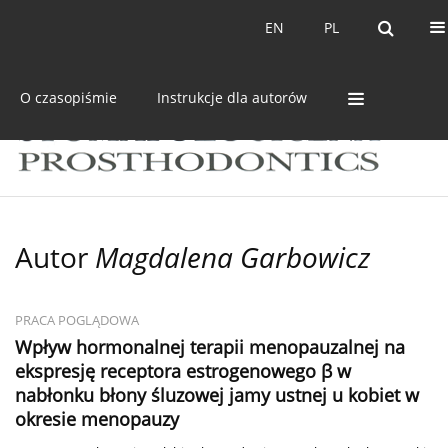
Bieżący numer
Archiwum
EN
PL
EN
PL
O czasopiśmie
Instrukcje dla autorów
Autor
Magdalena Garbowicz
PRACA POGLĄDOWA
Wpływ hormonalnej terapii menopauzalnej na
ekspresję receptora estrogenowego β w
nabłonku błony śluzowej jamy ustnej u kobiet w
okresie menopauzy