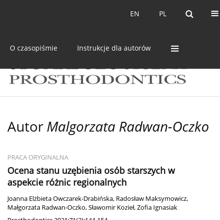
Bieżący numer
Archiwum
EN
PL
EN
PL
O czasopiśmie
Instrukcje dla autorów
Autor
Malgorzata Radwan-Oczko
PRACA ORYGINALNA
Ocena stanu uzębienia osób starszych w
aspekcie różnic regionalnych
Joanna Elżbieta Owczarek-Drabińska
,
Radosław Maksymowicz
,
Małgorzata Radwan-Oczko
,
Sławomir Kozieł
,
Zofia Ignasiak