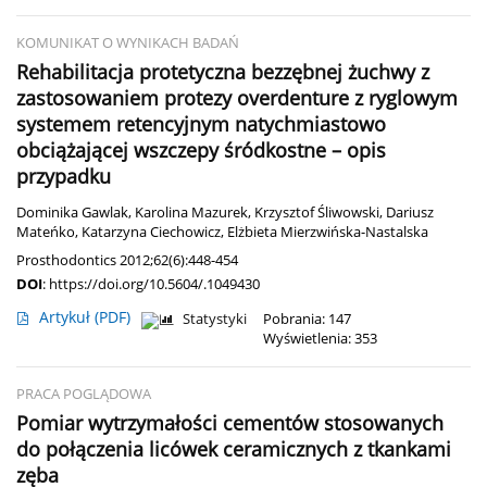
KOMUNIKAT O WYNIKACH BADAŃ
Rehabilitacja protetyczna bezzębnej żuchwy z
zastosowaniem protezy overdenture z ryglowym
systemem retencyjnym natychmiastowo
obciążającej wszczepy śródkostne – opis
przypadku
Dominika Gawlak
,
Karolina Mazurek
,
Krzysztof Śliwowski
,
Dariusz
Mateńko
,
Katarzyna Ciechowicz
,
Elżbieta Mierzwińska-Nastalska
Prosthodontics 2012;62(6):448-454
DOI
:
https://doi.org/10.5604/.1049430
Artykuł
(PDF)
Statystyki
Pobrania: 147
Wyświetlenia: 353
PRACA POGLĄDOWA
Pomiar wytrzymałości cementów stosowanych
do połączenia licówek ceramicznych z tkankami
zęba