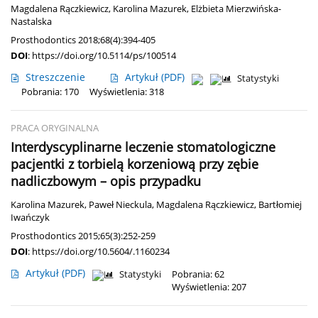
Magdalena Rączkiewicz
,
Karolina Mazurek
,
Elżbieta Mierzwińska-
Nastalska
Prosthodontics 2018;68(4):394-405
DOI
:
https://doi.org/10.5114/ps/100514
Streszczenie
Artykuł
(PDF)
Statystyki
Pobrania: 170
Wyświetlenia: 318
PRACA ORYGINALNA
Interdyscyplinarne leczenie stomatologiczne
pacjentki z torbielą korzeniową przy zębie
nadliczbowym – opis przypadku
Karolina Mazurek
,
Paweł Nieckula
,
Magdalena Rączkiewicz
,
Bartłomiej
Iwańczyk
Prosthodontics 2015;65(3):252-259
DOI
:
https://doi.org/10.5604/.1160234
Artykuł
(PDF)
Statystyki
Pobrania: 62
Wyświetlenia: 207