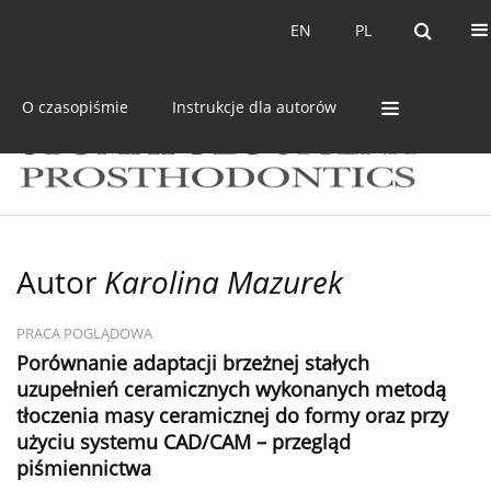
Bieżący numer
Archiwum
EN
PL
EN
PL
O czasopiśmie
Instrukcje dla autorów
Autor
Karolina Mazurek
PRACA POGLĄDOWA
Porównanie adaptacji brzeżnej stałych
uzupełnień ceramicznych wykonanych metodą
tłoczenia masy ceramicznej do formy oraz przy
użyciu systemu CAD/CAM – przegląd
piśmiennictwa