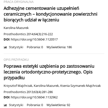
PRACA ORYGINALNA
Adhezyjne cementowanie uzupełnień
ceramicznych – kondycjonowanie powierzchni
biorących udział w łączeniu
Karolina Mazurek
Prosthodontics 2014;64(3):216-222
DOI
:
https://doi.org/10.5604/.1120517
Statystyki
Pobrania: 0
Wyświetlenia: 186
OPIS PRZYPADKU
Poprawa estetyki uzębienia po zastosowaniu
leczenia ortodontyczno-protetycznego. Opis
przypadku
Krzysztof Majchrzak
,
Karolina Mazurek
,
Ksenia Szymanek-Majchrzak
Prosthodontics 2013;63(4):281-286
DOI
:
https://doi.org/10.5604/.1132962
Statystyki
Pobrania: 0
Wyświetlenia: 92