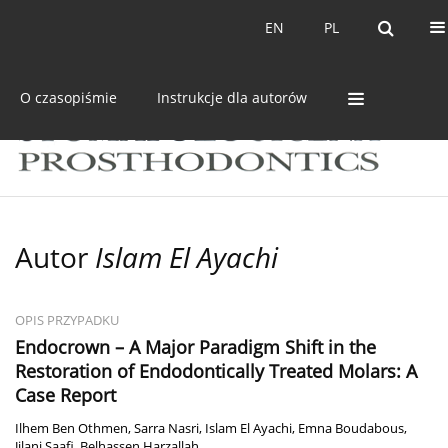
Bieżący numer
Archiwum
EN
PL
EN
PL
O czasopiśmie
Instrukcje dla autorów
Autor
Islam El Ayachi
OPIS PRZYPADKU
Endocrown – A Major Paradigm Shift in the
Restoration of Endodontically Treated Molars: A
Case Report
Ilhem Ben Othmen
,
Sarra Nasri
,
Islam El Ayachi
,
Emna Boudabous
,
Jilani Saafi
,
Belhassen Harzallah