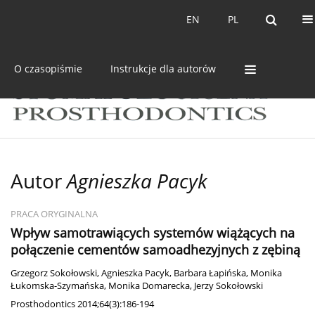
Bieżący numer
Archiwum
EN
PL
EN
PL
O czasopiśmie
Instrukcje dla autorów
Autor
Agnieszka Pacyk
PRACA ORYGINALNA
Wpływ samotrawiących systemów wiążących na
połączenie cementów samoadhezyjnych z zębiną
Grzegorz Sokołowski
,
Agnieszka Pacyk
,
Barbara Łapińska
,
Monika
Łukomska-Szymańska
,
Monika Domarecka
,
Jerzy Sokołowski
Prosthodontics 2014;64(3):186-194