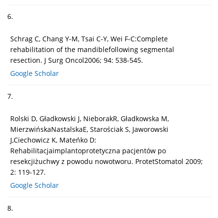
6.
Schrag C, Chang Y-M, Tsai C-Y, Wei F-C:Complete
rehabilitation of the mandiblefollowing segmental
resection. J Surg Oncol2006; 94: 538-545.
Google Scholar
7.
Rolski D, Gładkowski J, NieborakR, Gładkowska M,
MierzwińskaNastalskaE, Starościak S, Jaworowski
J,Ciechowicz K, Mateńko D:
Rehabilitacjaimplantoprotetyczna pacjentów po
resekcjiżuchwy z powodu nowotworu. ProtetStomatol 2009;
2: 119-127.
Google Scholar
8.