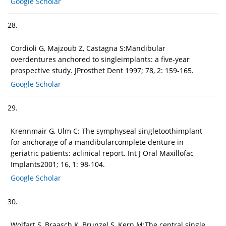
Google Scholar
28.
Cordioli G, Majzoub Z, Castagna S:Mandibular
overdentures anchored to singleimplants: a five-year
prospective study. JProsthet Dent 1997; 78, 2: 159-165.
Google Scholar
29.
Krennmair G, Ulm C: The symphyseal singletoothimplant
for anchorage of a mandibularcomplete denture in
geriatric patients: aclinical report. Int J Oral Maxillofac
Implants2001; 16, 1: 98-104.
Google Scholar
30.
Wolfart S, Braasch K, Brunzel S, Kern M:The central single