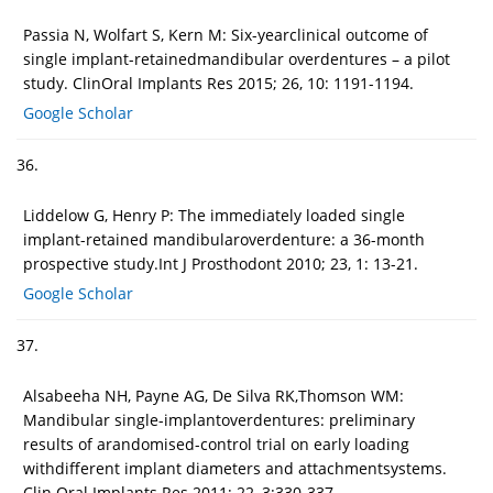
Passia N, Wolfart S, Kern M: Six-yearclinical outcome of
single implant-retainedmandibular overdentures – a pilot
study. ClinOral Implants Res 2015; 26, 10: 1191-1194.
Google Scholar
36.
Liddelow G, Henry P: The immediately loaded single
implant-retained mandibularoverdenture: a 36-month
prospective study.Int J Prosthodont 2010; 23, 1: 13-21.
Google Scholar
37.
Alsabeeha NH, Payne AG, De Silva RK,Thomson WM:
Mandibular single-implantoverdentures: preliminary
results of arandomised-control trial on early loading
withdifferent implant diameters and attachmentsystems.
Clin Oral Implants Res 2011; 22, 3:330-337.