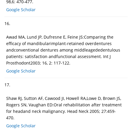
98,6: 470-477.
Google Scholar
16.
Awad MA, Lund JP, Dufresne E, Feine JS:Comparing the
efficacy of mandibularimplant-retained overdentures
andconventional dentures among middleagededentulous
patients: satisfaction andfunctional assessment. Int J
Prosthodont2003; 16, 2: 117-122.
Google Scholar
17.
Shaw RJ, Sutton AF, Cawood JI, Howell RA,Lowe D, Brown JS,
Rogers SN, Vaughan ED:Oral rehabilitation after treatment
for headand neck malignancy. Head Neck 2005; 27:459-
470.
Google Scholar