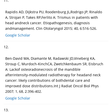
11.
Rapidis AD, Dijkstra PU, Roodenburg JL,Rodrigo JP, Rinaldo
A, Strojan P, Takes RP,Ferlito A: Trismus in patients with
head andneck cancer. Etiopathogenesis, diagnosis
andmanagement. Clin Otolaryngol 2015; 40, 6:516-526.
Google Scholar
12.
Ben-David MA, Diamante M, Radawski JD,Vineberg KA,
Stroup C, Murdoch-KinchCA, Zwetchkenbaum SR, Eisbruch
A: Lackof osteoradionecrosis of the mandible
afterintensity-modulated radiotherapy for headand neck
cancer: likely contributions of bothdental care and
improved dose distributions.Int J Radiat Oncol Biol Phys
2007; 1, 68, 2:396-402.
Google Scholar
13.