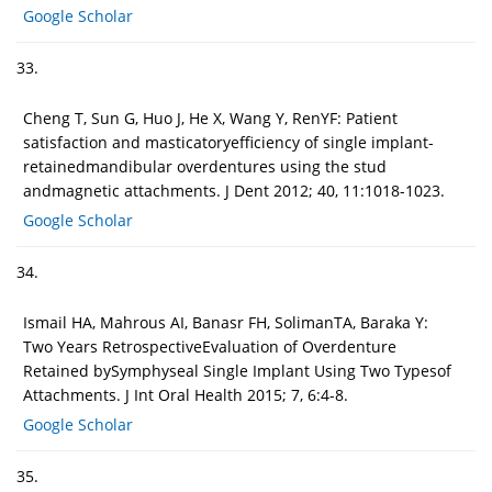
Google Scholar
33.
Cheng T, Sun G, Huo J, He X, Wang Y, RenYF: Patient
satisfaction and masticatoryefficiency of single implant-
retainedmandibular overdentures using the stud
andmagnetic attachments. J Dent 2012; 40, 11:1018-1023.
Google Scholar
34.
Ismail HA, Mahrous AI, Banasr FH, SolimanTA, Baraka Y:
Two Years RetrospectiveEvaluation of Overdenture
Retained bySymphyseal Single Implant Using Two Typesof
Attachments. J Int Oral Health 2015; 7, 6:4-8.
Google Scholar
35.