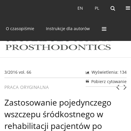
Bieżący numer
Archiwum
EN
PL
EN
PL
O czasopiśmie
Instrukcje dla autorów
3/2016 vol. 66
Wyświetlenia: 134
Pobierz cytowanie
PRACA ORYGINALNA
Zastosowanie pojedynczego
wszczepu śródkostnego w
rehabilitacji pacjentów po