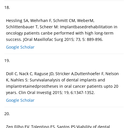
18.
Hessling SA, Wehrhan F, Schmitt CM, WeberM,
Schlittenbauer T, Scheer M: Implantbasedrehabilitation in
oncology patients canbe performed with high long-term
success. JOral Maxillofac Surg 2015; 73, 5: 889-896.
Google Scholar
19.
Doll C, Nack C, Raguse JD, Stricker A,Duttenhoefer F, Nelson
K, Nahles S: Survivalanalysis of dental implants and
implantretainedprostheses in oral cancer patients upto 20
years. Clin Oral Investig 2015; 19, 6:1347-1352.
Google Scholar
20.
Zen Filho EV, Tolentino ES, Santos PS:Viability of dental