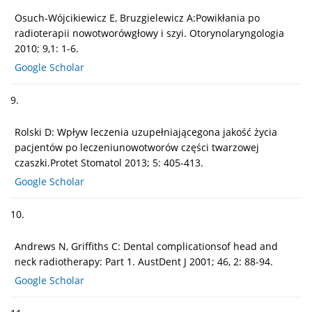
Osuch-Wójcikiewicz E, Bruzgielewicz A:Powikłania po
radioterapii nowotworówgłowy i szyi. Otorynolaryngologia
2010; 9,1: 1-6.
Google Scholar
9.
Rolski D: Wpływ leczenia uzupełniającegona jakość życia
pacjentów po leczeniunowotworów części twarzowej
czaszki.Protet Stomatol 2013; 5: 405-413.
Google Scholar
10.
Andrews N, Griffiths C: Dental complicationsof head and
neck radiotherapy: Part 1. AustDent J 2001; 46, 2: 88-94.
Google Scholar