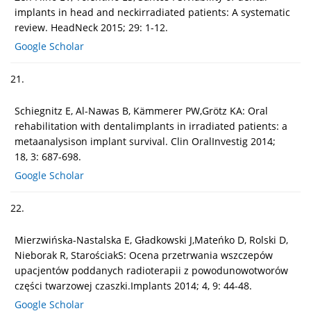
implants in head and neckirradiated patients: A systematic
review. HeadNeck 2015; 29: 1-12.
Google Scholar
21.
Schiegnitz E, Al-Nawas B, Kämmerer PW,Grötz KA: Oral
rehabilitation with dentalimplants in irradiated patients: a
metaanalysison implant survival. Clin OralInvestig 2014;
18, 3: 687-698.
Google Scholar
22.
Mierzwińska-Nastalska E, Gładkowski J,Mateńko D, Rolski D,
Nieborak R, StarościakS: Ocena przetrwania wszczepów
upacjentów poddanych radioterapii z powodunowotworów
części twarzowej czaszki.Implants 2014; 4, 9: 44-48.
Google Scholar