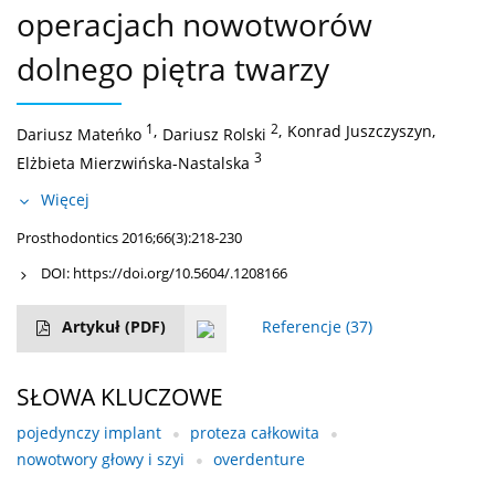
operacjach nowotworów
dolnego piętra twarzy
1
,
2
,
Konrad Juszczyszyn
,
Dariusz Mateńko
Dariusz Rolski
3
Elżbieta Mierzwińska-Nastalska
Więcej
Prosthodontics 2016;66(3):218-230
DOI:
https://doi.org/10.5604/.1208166
Artykuł
(PDF)
Referencje
(37)
SŁOWA KLUCZOWE
pojedynczy implant
proteza całkowita
nowotwory głowy i szyi
overdenture