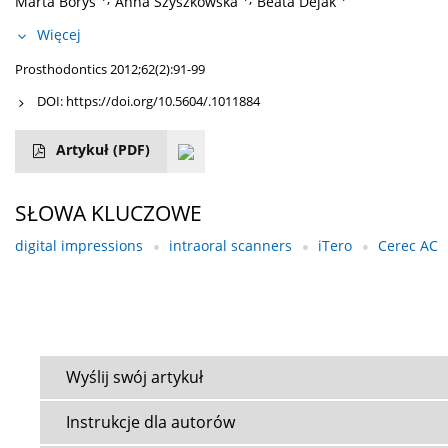
Marta Borys
Anna Szyszkowska
Beata Dejak
Więcej
Prosthodontics 2012;62(2):91-99
DOI:
https://doi.org/10.5604/.1011884
Artykuł
(PDF)
SŁOWA KLUCZOWE
digital impressions
intraoral scanners
iTero
Cerec AC
Wyślij swój artykuł
Instrukcje dla autorów