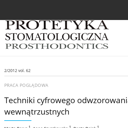
Bieżący numer
Archiwum
O czasopiśmie
In
2/2012 vol. 62
PRACA POGLĄDOWA
Techniki cyfrowego odwzorowan
wewnątrzustnych
1
,
1
,
1