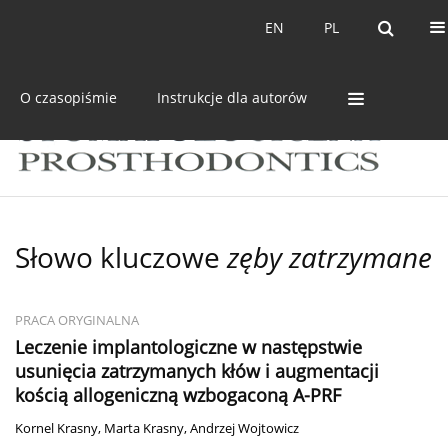
Bieżący numer
Archiwum
EN
PL
EN
PL
O czasopiśmie
Instrukcje dla autorów
Słowo kluczowe
zęby zatrzymane
PRACA ORYGINALNA
Leczenie implantologiczne w następstwie
usunięcia zatrzymanych kłów i augmentacji
kością allogeniczną wzbogaconą A-PRF
Kornel Krasny
,
Marta Krasny
,
Andrzej Wojtowicz