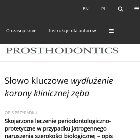
Bieżący numer
Archiwum
EN
PL
EN
PL
O czasopiśmie
Instrukcje dla autorów
Słowo kluczowe
wydłużenie
korony klinicznej zęba
OPIS PRZYPADKU
Skojarzone leczenie periodontologiczno-
protetyczne w przypadku jatrogennego
naruszenia szerokości biologicznej – opis