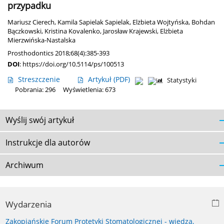
przypadku
Mariusz Cierech
,
Kamila Sapielak Sapielak
,
Elżbieta Wojtyńska
,
Bohdan
Bączkowski
,
Kristina Kovalenko
,
Jarosław Krajewski
,
Elżbieta
Mierzwińska-Nastalska
Prosthodontics 2018;68(4):385-393
DOI
:
https://doi.org/10.5114/ps/100513
Streszczenie
Artykuł
(PDF)
Statystyki
Pobrania: 296
Wyświetlenia: 673
Wyślij swój artykuł
Instrukcje dla autorów
Archiwum
Wydarzenia
Zakopiańskie Forum Protetyki Stomatologicznej - wiedza,