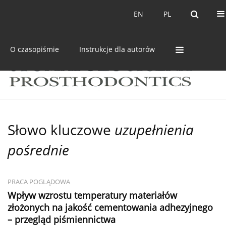
Bieżący numer
Archiwum
EN
PL
EN
PL
O czasopiśmie
Instrukcje dla autorów
Słowo kluczowe
uzupełnienia
pośrednie
PRACA POGLĄDOWA
Wpływ wzrostu temperatury materiałów
złożonych na jakość cementowania adhezyjnego
– przegląd piśmiennictwa