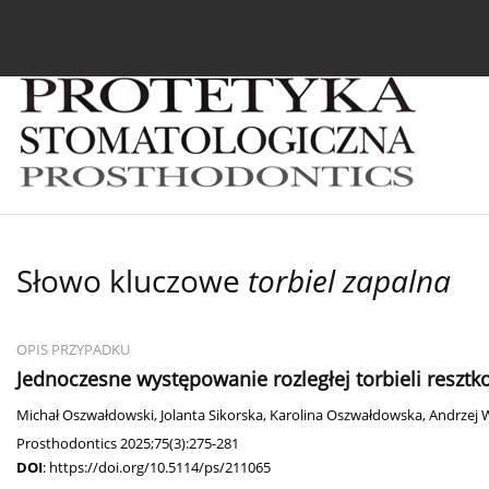
Bieżący numer
Archiwum
O czasopiśmie
In
Słowo kluczowe
torbiel zapalna
OPIS PRZYPADKU
Jednoczesne występowanie rozległej torbieli resztko
Michał Oszwałdowski
,
Jolanta Sikorska
,
Karolina Oszwałdowska
,
Andrzej 
Prosthodontics 2025;75(3):275-281
DOI
:
https://doi.org/10.5114/ps/211065