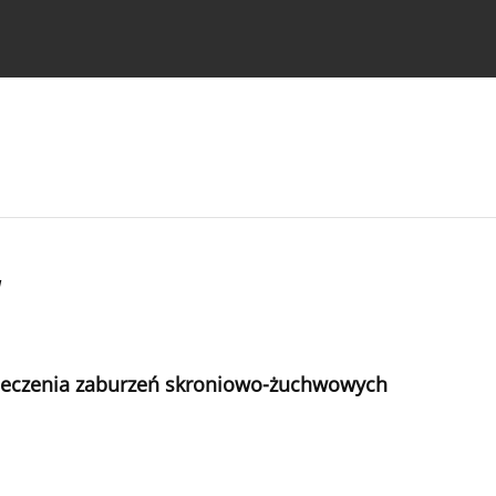
strukcje dla autorów
a
 leczenia zaburzeń skroniowo-żuchwowych