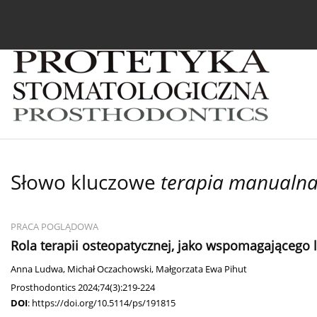
Bieżący numer
Archiwum
O czasopiśmie
In
Słowo kluczowe
terapia manualn
PRACA POGLĄDOWA
Rola terapii osteopatycznej, jako wspomagającego
Anna Ludwa
,
Michał Oczachowski
,
Małgorzata Ewa Pihut
Prosthodontics 2024;74(3):219-224
DOI
:
https://doi.org/10.5114/ps/191815