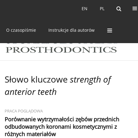
Bieżący numer
Archiwum
EN
PL
EN
PL
O czasopiśmie
Instrukcje dla autorów
Słowo kluczowe
strength of
anterior teeth
PRACA POGLĄDOWA
Porównanie wytrzymałości zębów przednich
odbudowanych koronami kosmetycznymi z
różnych materiałów