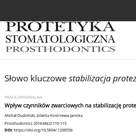
Bieżący numer
Archiwum
O czasopiśmie
In
Słowo kluczowe
stabilizacja prote
PRACA ORYGINALNA
Wpływ czynników zwarciowych na stabilizację prote
Michał Dudziński
,
Jolanta Kostrzewa-Janicka
Prosthodontics 2016;66(2):110-115
DOI
:
https://doi.org/10.5604/.1200556