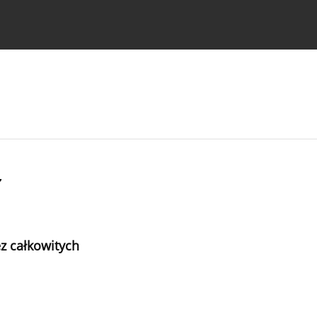
strukcje dla autorów
z
z całkowitych