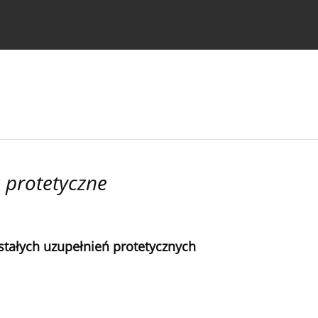
strukcje dla autorów
a protetyczne
tałych uzupełnień protetycznych