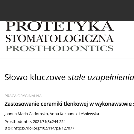
Bieżący numer
Archiwum
O czasopiśmie
In
Słowo kluczowe
stałe uzupełnieni
PRACA ORYGINALNA
Zastosowanie ceramiki tlenkowej w wykonawstwie s
Joanna Maria Gadomska
,
Anna Kochanek-Leśniewska
Prosthodontics 2021;71(3):244-254
DOI
:
https://doi.org/10.5114/ps/127077