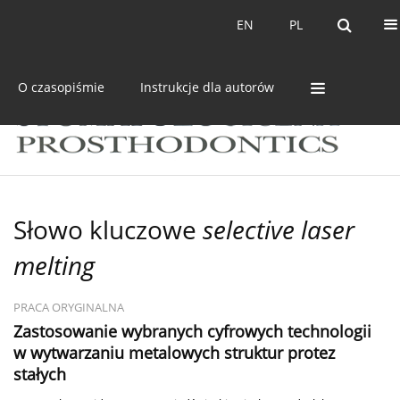
Bieżący numer
Archiwum
EN
PL
EN
PL
O czasopiśmie
Instrukcje dla autorów
Słowo kluczowe
selective laser
melting
PRACA ORYGINALNA
Zastosowanie wybranych cyfrowych technologii
w wytwarzaniu metalowych struktur protez
stałych