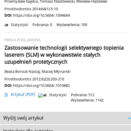
Przemysław Gajdus
,
Tomasz Niedźwiecki
,
Wiesław Hędzelek
Prosthodontics 2014;64(1):5-10
DOI
:
https://doi.org/10.5604/.1094664
Statystyki
Pobrania: 0
Wyświetlenia: 109
PRACA POGLĄDOWA
Zastosowanie technologii selektywnego topienia
laserem (SLM) w wykonawstwie stałych
uzupełnień protetycznych
Beata Borsuk-Nastaj
,
Maciej Młynarski
Prosthodontics 2012;62(3):203-210
DOI
:
https://doi.org/10.5604/.1010882
Artykuł
(PDF)
Statystyki
Pobrania: 512
Wyświetlenia: 1142
Wyślij swój artykuł