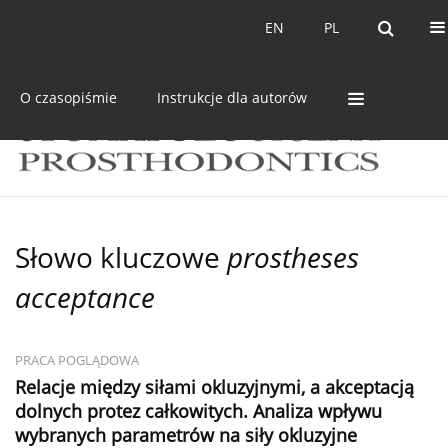
Bieżący numer
Archiwum
EN
PL
EN
PL
O czasopiśmie
Instrukcje dla autorów
Słowo kluczowe
prostheses
acceptance
PRACA POGLĄDOWA
Relacje między siłami okluzyjnymi, a akceptacją
dolnych protez całkowitych. Analiza wpływu
wybranych parametrów na siły okluzyjne