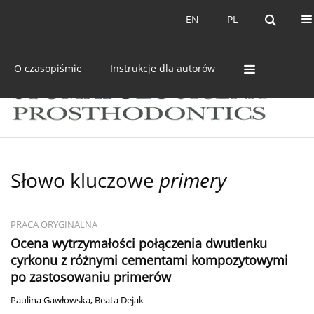
Bieżący numer
Archiwum
EN
PL
EN
PL
O czasopiśmie
Instrukcje dla autorów
Słowo kluczowe
primery
PRACA ORYGINALNA
Ocena wytrzymałości połączenia dwutlenku
cyrkonu z różnymi cementami kompozytowymi
po zastosowaniu primerów
Paulina Gawłowska
,
Beata Dejak