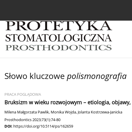
Bieżący numer
Archiwum
O czasopiśmie
In
Słowo kluczowe
polismonografia
PRACA POGLĄDOWA
Bruksizm w wieku rozwojowym – etiologia, objawy, 
Milena Małgorzata Pawlik
,
Monika Wojda
,
Jolanta Kostrzewa-Janicka
Prosthodontics 2023;73(1):74-80
DOI
:
https://doi.org/10.5114/ps/162659