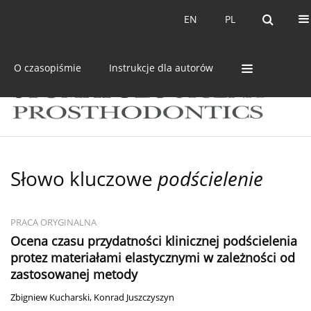
Bieżący numer
Archiwum
EN
PL
EN
PL
O czasopiśmie
Instrukcje dla autorów
Słowo kluczowe
podścielenie
PRACA ORYGINALNA
Ocena czasu przydatności klinicznej podścielenia
protez materiałami elastycznymi w zależności od
zastosowanej metody
Zbigniew Kucharski
,
Konrad Juszczyszyn