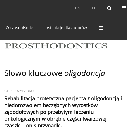
Bieżący numer
Archiwum
EN
PL
EN
PL
O czasopiśmie
Instrukcje dla autorów
Słowo kluczowe
oligodoncja
OPIS PRZYPADKU
Rehabilitacja protetyczna pacjenta z oligodoncją i
niedorozwojem bezzębnych wyrostków
zębodołowych po przebytym leczeniu
onkologicznym w obrębie części twarzowej
czaszki – opis przypadku.