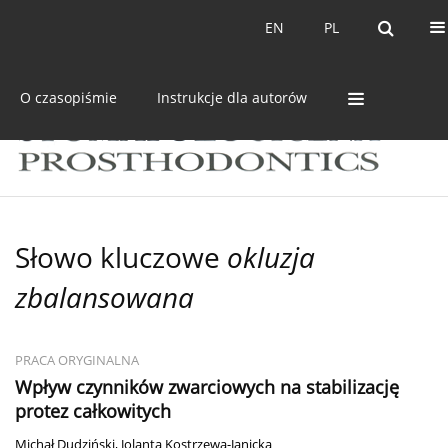
Bieżący numer
Archiwum
EN
PL
EN
PL
O czasopiśmie
Instrukcje dla autorów
Słowo kluczowe
okluzja
zbalansowana
PRACA ORYGINALNA
Wpływ czynników zwarciowych na stabilizację
protez całkowitych
Michał Dudziński
,
Jolanta Kostrzewa-Janicka