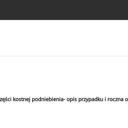
strukcje dla autorów
części kostnej podniebienia- opis przypadku i roczna 