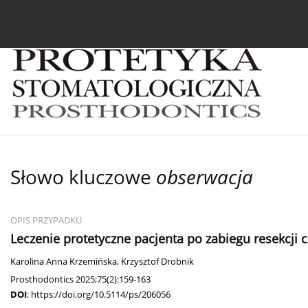
Bieżący numer
Archiwum
O czasopiśmie
In
Słowo kluczowe
obserwacja
OPIS PRZYPADKU
Leczenie protetyczne pacjenta po zabiegu resekcji 
Karolina Anna Krzemińska
,
Krzysztof Drobnik
Prosthodontics 2025;75(2):159-163
DOI
:
https://doi.org/10.5114/ps/206056