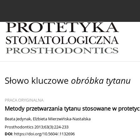
Bieżący numer
Archiwum
O czasopiśmie
In
Słowo kluczowe
obróbka tytanu
PRACA ORYGINALNA
Metody przetwarzania tytanu stosowane w protetyc
Beata Jedynak
,
Elżbieta Mierzwińska-Nastalska
Prosthodontics 2013;63(3):224-233
DOI
:
https://doi.org/10.5604/.1132696