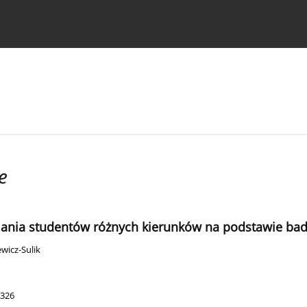
strukcje dla autorów
e
ania studentów różnych kierunków na podstawie ba
wicz-Sulik
 326