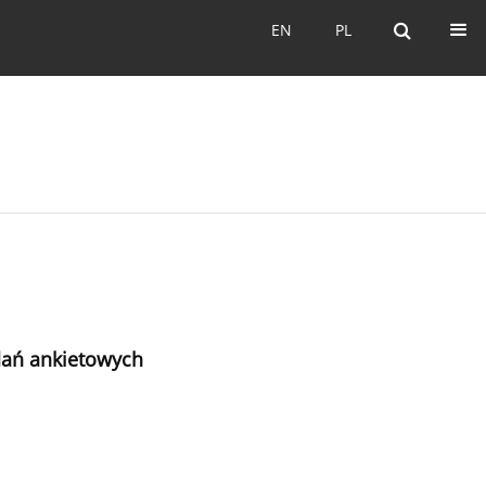
EN
PL
EN
PL
dań ankietowych