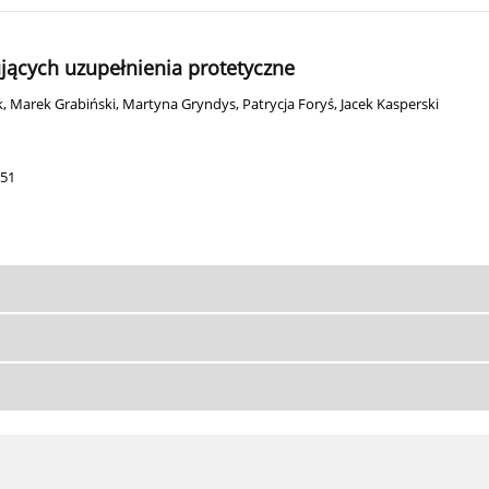
ących uzupełnienia protetyczne
k
,
Marek Grabiński
,
Martyna Gryndys
,
Patrycja Foryś
,
Jacek Kasperski
151