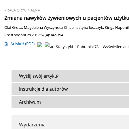
PRACA ORYGINALNA
Zmiana nawyków żywieniowych u pacjentów użytkuj
Olaf Gruca
,
Magdalena Wyszyńska-Chłap
,
Justyna Juszczyk
,
Kinga Haponi
Prosthodontics 2017;67(4):342-354
Artykuł
(PDF)
Statystyki
Pobrania: 78
Wyświetlenia: 
Wyślij swój artykuł
Instrukcje dla autorów
Archiwum
Wydarzenia