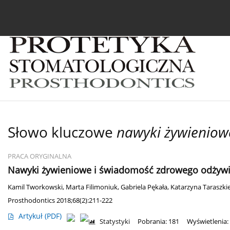
Bieżący numer
Archiwum
O czasopiśmie
In
Słowo kluczowe
nawyki żywieniow
PRACA ORYGINALNA
Nawyki żywieniowe i świadomość zdrowego odżywi
Kamil Tworkowski
,
Marta Filimoniuk
,
Gabriela Pękała
,
Katarzyna Taraszkie
Prosthodontics 2018;68(2):211-222
Artykuł
(PDF)
Statystyki
Pobrania: 181
Wyświetlenia: