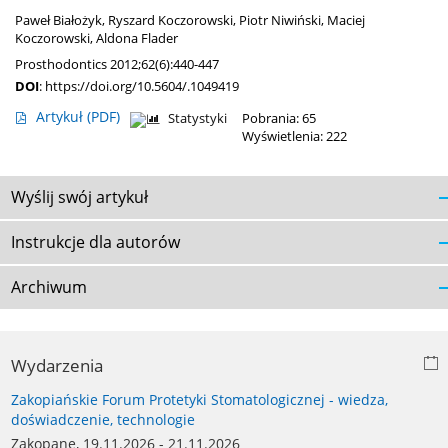
Paweł Białożyk
,
Ryszard Koczorowski
,
Piotr Niwiński
,
Maciej
Koczorowski
,
Aldona Flader
Prosthodontics 2012;62(6):440-447
DOI
:
https://doi.org/10.5604/.1049419
Artykuł
(PDF)
Statystyki
Pobrania: 65
Wyświetlenia: 222
Wyślij swój artykuł
Instrukcje dla autorów
Archiwum
Wydarzenia
Zakopiańskie Forum Protetyki Stomatologicznej - wiedza,
doświadczenie, technologie
Zakopane, 19.11.2026 - 21.11.2026