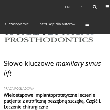
Bieżący numer
Archiwum
EN
PL
EN
PL
O czasopiśmie
Instrukcje dla autorów
Słowo kluczowe
maxillary sinus
lift
PRACA POGLĄDOWA
Wieloetapowe implantoprotetyczne leczenie
pacjenta z atroficzną bezzębną szczęką. Część I.
Leczenie chirurgiczne